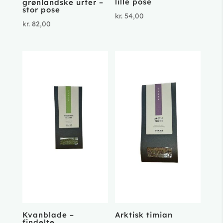
lille pose
grønlandske urter –
stor pose
kr.
54,00
kr.
82,00
Kvanblade –
Arktisk timian
findelte