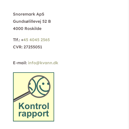
Snoremark ApS
Gundsølillevej 52 B
4000 Roskilde
Tlf.: +
45 4045 2565
CVR: 27255051
E-mail:
info@kvann.dk