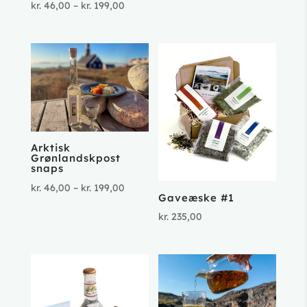
Prisinterval:
kr.
46,00
–
kr.
199,00
til
kr. 46,00
kr. 199,00
til
kr. 199,00
Arktisk
Grønlandskpost
snaps
Prisinterval:
kr.
46,00
–
kr.
199,00
Gaveæske #1
kr. 46,00
kr.
235,00
til
kr. 199,00