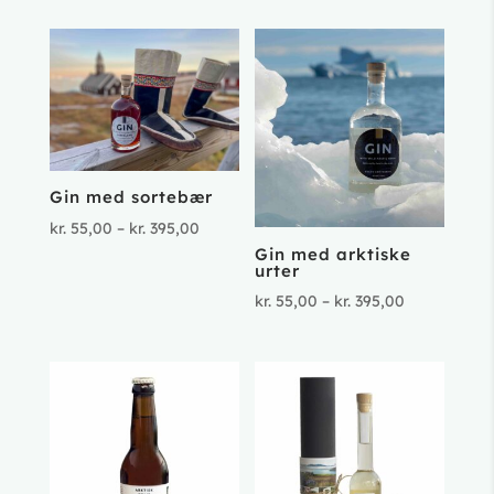
Gin med sortebær
Prisinterval:
kr.
55,00
–
kr.
395,00
Gin med arktiske
kr. 55,00
urter
til
Prisinterval
kr.
55,00
–
kr.
395,00
kr. 395,00
kr. 55,00
til
kr. 395,00