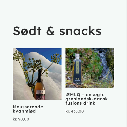
Sødt & snacks
ÆMLQ – en ægte
grønlandsk-dansk
fusions drink
Mousserende
kvanmjød
kr.
435,00
kr.
90,00