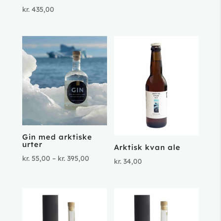
kr. 55,00
kr.
435,00
til
kr. 395,00
Gin med arktiske
urter
Arktisk kvan ale
Prisinterval:
kr.
55,00
–
kr.
395,00
kr.
34,00
kr. 55,00
til
kr. 395,00