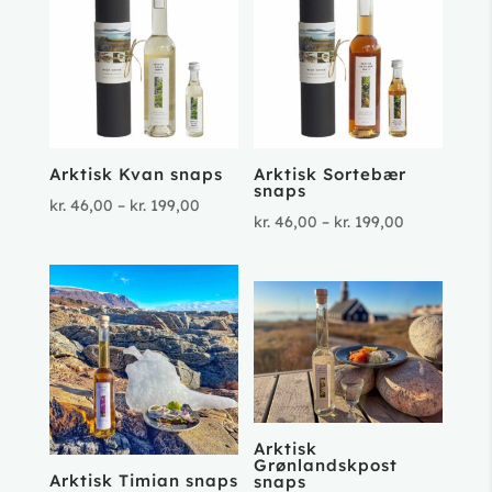
Arktisk Kvan snaps
Arktisk Sortebær
snaps
Prisinterval:
kr.
46,00
–
kr.
199,00
Prisinterval
kr.
46,00
–
kr.
199,00
kr. 46,00
kr. 46,00
til
til
kr. 199,00
kr. 199,00
Arktisk
Grønlandskpost
Arktisk Timian snaps
snaps