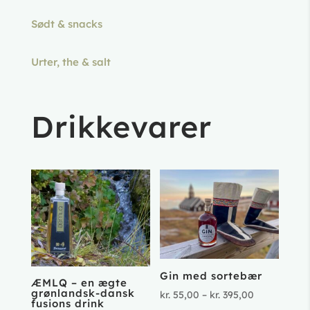
Sødt & snacks
Urter, the & salt
Drikkevarer
Gin med sortebær
ÆMLQ – en ægte
grønlandsk-dansk
Prisinterval
kr.
55,00
–
kr.
395,00
fusions drink