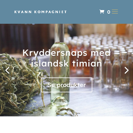
0
Delikatesser med
smag af arktisk
sommer
Se produkter