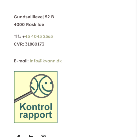
Gundsølillevej 52 B
4000 Roskilde
Tlf.: +
45 4045 2565
CVR: 31880173
E-mail:
info@kvann.dk