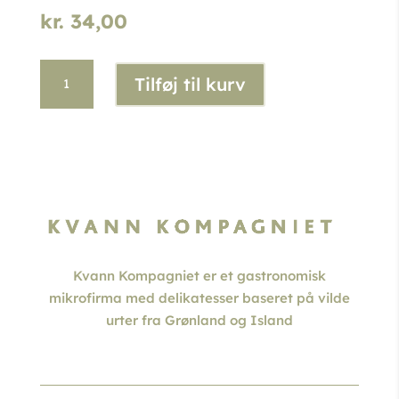
kr.
34,00
Arktisk
Tilføj til kurv
kvan
ale
antal
Kvann Kompagniet er et gastronomisk
mikrofirma med delikatesser baseret på vilde
urter fra Grønland og Island