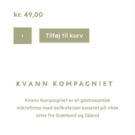
kr.
49,00
Urtesalt
Tilføj til kurv
med
kvan
-
pose
antal
Kvann Kompagniet er et gastronomisk
mikrofirma med delikatesser baseret på vilde
urter fra Grønland og Island