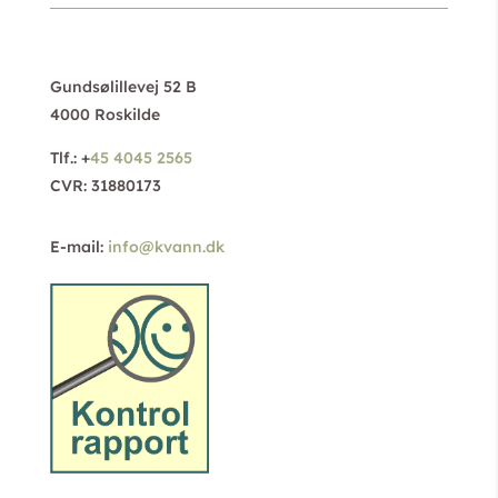
Gundsølillevej 52 B
4000 Roskilde
Tlf.: +
45 4045 2565
CVR: 31880173
E-mail:
info@kvann.dk